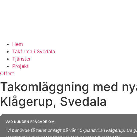
Hem
Takfirma i Svedala
Tjänster
Projekt
Offert
Takomläggning med nya
Klågerup, Svedala
VAD KUNDEN FRÅGADE OM
“Vi behövde få taket omlagt på vår 1,5-plansvilla i Klågerup. De