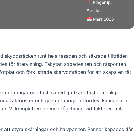
📍 Klågerup,
Svedala
📅 Mars 2026
 skyddsräcken runt hela fasaden och säkrade tillträden
des för återvinning. Takytan sopades ren och råsponten
otplåt och förklistrade skarvområden för att skapa en tät
genomföringar och fästes med godkänt fästdon enligt
kring takfönster och genomföringar utfördes. Ränndalar i
nter. Vi kompletterade med fågelband vid takfoten och
ör att styra skärningar och halvpannor. Pannor kapades där