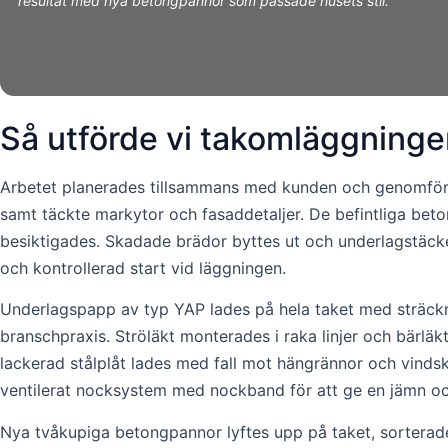
resultat med nya betongpannor som passade husets stil.”
Så utförde vi takomläggninge
Arbetet planerades tillsammans med kunden och genomförde
samt täckte markytor och fasaddetaljer. De befintliga be
besiktigades. Skadade brädor byttes ut och underlagstäcke
och kontrollerad start vid läggningen.
Underlagspapp av typ YAP lades på hela taket med sträckni
branschpraxis. Ströläkt monterades i raka linjer och bärläk
lackerad stålplåt lades med fall mot hängrännor och vinds
ventilerat nocksystem med nockband för att ge en jämn och
Nya tvåkupiga betongpannor lyftes upp på taket, sorterade