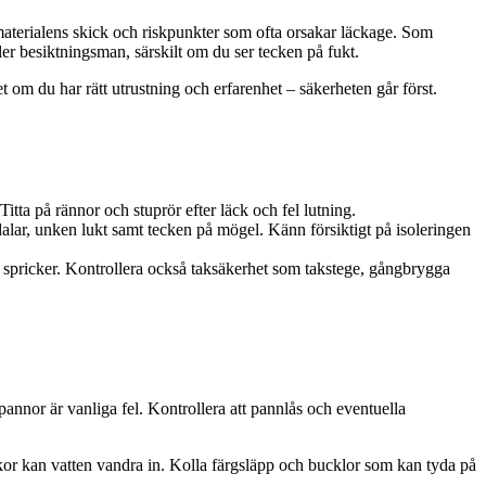
 materialens skick och riskpunkter som ofta orsakar läckage. Som
er besiktningsman, särskilt om du ser tecken på fukt.
 om du har rätt utrustning och erfarenhet – säkerheten går först.
itta på rännor och stuprör efter läck och fel lutning.
dalar, unken lukt samt tecken på mögel. Känn försiktigt på isoleringen
e spricker. Kontrollera också taksäkerhet som takstege, gångbrygga
nnor är vanliga fel. Kontrollera att pannlås och eventuella
ickor kan vatten vandra in. Kolla färgsläpp och bucklor som kan tyda på