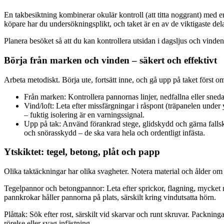
En takbesiktning kombinerar okulär kontroll (att titta noggrant) med 
köpare har du undersökningsplikt, och taket är en av de viktigaste del
Planera besöket så att du kan kontrollera utsidan i dagsljus och vinde
Börja från marken och vinden – säkert och effektivt
Arbeta metodiskt. Börja ute, fortsätt inne, och gå upp på taket först o
Från marken: Kontrollera pannornas linjer, nedfallna eller sneda 
Vind/loft: Leta efter missfärgningar i råspont (träpanelen under
– fuktig isolering är en varningssignal.
Upp på tak: Använd förankrad stege, glidskydd och gärna fallsk
och snörasskydd – de ska vara hela och ordentligt infästa.
Ytskiktet: tegel, betong, plåt och papp
Olika taktäckningar har olika svagheter. Notera material och ålder om
Tegelpannor och betongpannor: Leta efter sprickor, flagning, mycket 
pannkrokar håller pannorna på plats, särskilt kring vindutsatta hörn.
Plåttak: Sök efter rost, särskilt vid skarvar och runt skruvar. Packni
rörelse eller svag infästning.