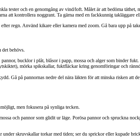
enkla tester och en genomgång av vind/loft. Målet är att bedöma täthet,
arna att kontrollera noggrant. Ta gärna med en fackkunnig takläggare ell
n efter regn. Använd kikare eller kamera med zoom. Gå bara upp på taket
m det behövs.
pannor, bucklor i plåt, blåsor i papp, mossa och alger som binder fukt. T
 ytskiktet), mörka spikskallar, fuktfläckar kring genomföringar och ränn
ydd. Gå på pannornas nedre del nära läkten för att minska risken att d
 möjligt, men fokusera på synliga tecken.
mossa och pannor som glidit ur läge. Porösa pannor och spruckna nockpa
ngar under skruvskallar torkar med tiden; ser du sprickor eller kupade br