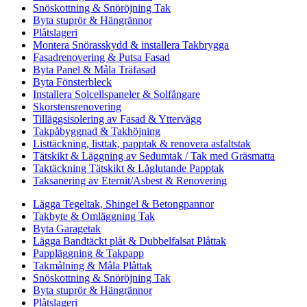
Snöskottning & Snöröjning Tak
Byta stuprör & Hängrännor
Plåtslageri
Montera Snörasskydd & installera Takbrygga
Fasadrenovering & Putsa Fasad
Byta Panel & Måla Träfasad
Byta Fönsterbleck
Installera Solcellspaneler & Solfångare
Skorstensrenovering
Tilläggsisolering av Fasad & Yttervägg
Takpåbyggnad & Takhöjning
Listtäckning, listtak, papptak & renovera asfaltstak
Tätskikt & Läggning av Sedumtak / Tak med Gräsmatta
Taktäckning Tätskikt & Låglutande Papptak
Taksanering av Eternit/Asbest & Renovering
Lägga Tegeltak, Shingel & Betongpannor
Takbyte & Omläggning Tak
Byta Garagetak
Lägga Bandtäckt plåt & Dubbelfalsat Plåttak
Pappläggning & Takpapp
Takmålning & Måla Plåttak
Snöskottning & Snöröjning Tak
Byta stuprör & Hängrännor
Plåtslageri