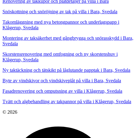
Renovering av takkupor och plåtdetaljer på villa i Bara
Snöskottning och snöröjning av tak på villa i Bara, Svedala
Takomläggning med nya betongpannor och underlagspapp i
Klågerup, Svedala
Montering av taksäkerhet med gångbrygga och snörasskydd i Bara,
Svedala
Skorstensrenovering med omfogning och ny skorstenshuv i
Klågerup, Svedala
Ny taktäckning och tätskikt på låglutande papptak i Bara, Svedala
Byte av vindskivor och vindskiveplåt på villa i Bara, Svedala
Fasadrenovering och omputsning av villa i Klågerup, Svedala
Tvätt och algbehandling av takpannor på villa i Klågerup, Svedala
© 2026