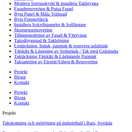
Montera Snörasskydd & installera Takbrygga
Fasadrenovering & Putsa Fasad
Byta Panel & Måla Träfasad
Byta Fönsterbleck
Installera Solcellspaneler & Solfångare
Skorstensrenovering
Tilläggsisolering av Fasad & Yttervägg
Takpåbyggnad & Takhöjning
Listtäckning, listtak, papptak & renovera asfaltstak
Tätskikt & Läggning av Sedumtak / Tak med Gräsmatta
Taktäckning Tätskikt & Låglutande Papptak
Taksanering av Eternit/Asbest & Renovering
Projekt
Blogg
Kontakt
Projekt
Blogg
Kontakt
Projekt
Takskottning och snöröjning på industrihall i Bara, Svedala