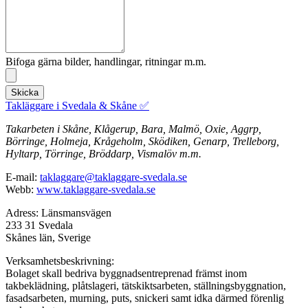
Bifoga gärna bilder, handlingar, ritningar m.m.
Skicka
Takläggare i Svedala & Skåne ✅
Takarbeten i Skåne, Klågerup, Bara, Malmö, Oxie, Aggrp,
Börringe, Holmeja, Krågeholm, Sködiken, Genarp, Trelleborg,
Hyltarp, Törringe, Bröddarp, Vismalöv m.m.
E-mail:
taklaggare@taklaggare-svedala.se
Webb:
www.taklaggare-svedala.se
Adress: Länsmansvägen
233 31 Svedala
Skånes län, Sverige
Verksamhetsbeskrivning:
Bolaget skall bedriva byggnadsentreprenad främst inom
takbeklädning, plåtslageri, tätskiktsarbeten, ställningsbyggnation,
fasadsarbeten, murning, puts, snickeri samt idka därmed förenlig