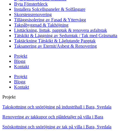
Byta Fönsterbleck
Installera Solcellspaneler & Solfångare
Skorstensrenovering
Tilläggsisolering av Fasad & Yttervägg
Takpåbyggnad & Takhöjning
Listtäckning, listtak, papptak & renovera asfaltstak
Tätskikt & Läggning av Sedumtak / Tak med Gräsmatta
Taktäckning Tätskikt & Låglutande Papptak
Taksanering av Eternit/Asbest & Renovering
Projekt
Blogg
Kontakt
Projekt
Blogg
Kontakt
Projekt
Takskottning och snöröjning på industrihall i Bara, Svedala
Renovering av takkupor och plåtdetaljer på villa i Bara
Snöskottning och snöröjning av tak på villa i Bara, Svedala