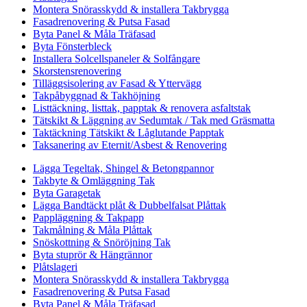
Montera Snörasskydd & installera Takbrygga
Fasadrenovering & Putsa Fasad
Byta Panel & Måla Träfasad
Byta Fönsterbleck
Installera Solcellspaneler & Solfångare
Skorstensrenovering
Tilläggsisolering av Fasad & Yttervägg
Takpåbyggnad & Takhöjning
Listtäckning, listtak, papptak & renovera asfaltstak
Tätskikt & Läggning av Sedumtak / Tak med Gräsmatta
Taktäckning Tätskikt & Låglutande Papptak
Taksanering av Eternit/Asbest & Renovering
Lägga Tegeltak, Shingel & Betongpannor
Takbyte & Omläggning Tak
Byta Garagetak
Lägga Bandtäckt plåt & Dubbelfalsat Plåttak
Pappläggning & Takpapp
Takmålning & Måla Plåttak
Snöskottning & Snöröjning Tak
Byta stuprör & Hängrännor
Plåtslageri
Montera Snörasskydd & installera Takbrygga
Fasadrenovering & Putsa Fasad
Byta Panel & Måla Träfasad