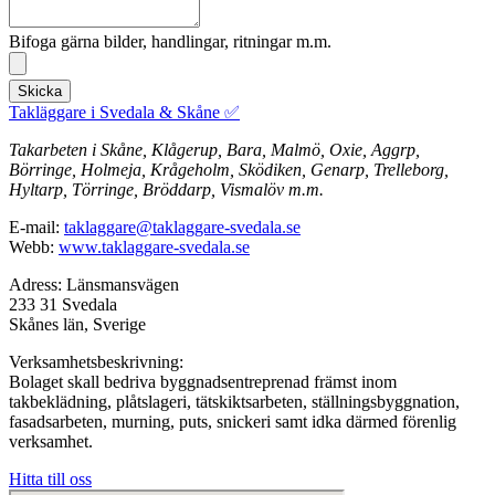
Bifoga gärna bilder, handlingar, ritningar m.m.
Skicka
Takläggare i Svedala & Skåne ✅
Takarbeten i Skåne, Klågerup, Bara, Malmö, Oxie, Aggrp,
Börringe, Holmeja, Krågeholm, Sködiken, Genarp, Trelleborg,
Hyltarp, Törringe, Bröddarp, Vismalöv m.m.
E-mail:
taklaggare@taklaggare-svedala.se
Webb:
www.taklaggare-svedala.se
Adress: Länsmansvägen
233 31 Svedala
Skånes län, Sverige
Verksamhetsbeskrivning:
Bolaget skall bedriva byggnadsentreprenad främst inom
takbeklädning, plåtslageri, tätskiktsarbeten, ställningsbyggnation,
fasadsarbeten, murning, puts, snickeri samt idka därmed förenlig
verksamhet.
Hitta till oss