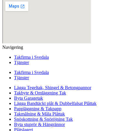
Navigering
Takfirma i Svedala
Tjänster
Takfirma i Svedala
Tjänster
Lägga Tegeltak, Shingel & Betongpannor
Takbyte & Omläggning Tak
Byta Garagetak
Lägga Bandtäckt plåt & Dubbelfalsat Plåttak
Pappläggning & Takpapp
Takmålning & Måla Plåttak
Snöskottning & Snöröjning Tak
Byta stuprör & Hängrännor
Plåtslageri