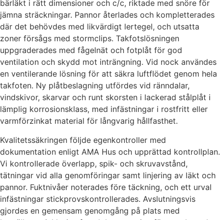
bärläkt i rätt dimensioner och c/c, riktade med snöre för
jämna sträckningar. Pannor återlades och kompletterades
där det behövdes med likvärdigt lertegel, och utsatta
zoner försågs med stormclips. Takfotslösningen
uppgraderades med fågelnät och fotplåt för god
ventilation och skydd mot inträngning. Vid nock användes
en ventilerande lösning för att säkra luftflödet genom hela
takfoten. Ny plåtbeslagning utfördes vid ränndalar,
vindskivor, skarvar och runt skorsten i lackerad stålplåt i
lämplig korrosionsklass, med infästningar i rostfritt eller
varmförzinkat material för långvarig hållfasthet.
Kvalitetssäkringen följde egenkontroller med
dokumentation enligt AMA Hus och upprättad kontrollplan.
Vi kontrollerade överlapp, spik- och skruvavstånd,
tätningar vid alla genomföringar samt linjering av läkt och
pannor. Fuktnivåer noterades före täckning, och ett urval
infästningar stickprovskontrollerades. Avslutningsvis
gjordes en gemensam genomgång på plats med