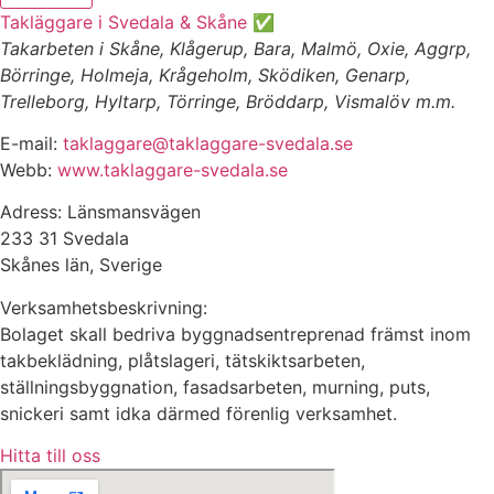
Takläggare i Svedala & Skåne ✅
Takarbeten i Skåne, Klågerup, Bara, Malmö, Oxie, Aggrp,
Börringe, Holmeja, Krågeholm, Sködiken, Genarp,
Trelleborg, Hyltarp, Törringe, Bröddarp, Vismalöv m.m.
E-mail:
taklaggare@taklaggare-svedala.se
Webb:
www.taklaggare-svedala.se
Adress: Länsmansvägen
233 31 Svedala
Skånes län, Sverige
Verksamhetsbeskrivning:
Bolaget skall bedriva byggnadsentreprenad främst inom
takbeklädning, plåtslageri, tätskiktsarbeten,
ställningsbyggnation, fasadsarbeten, murning, puts,
snickeri samt idka därmed förenlig verksamhet.
Hitta till oss