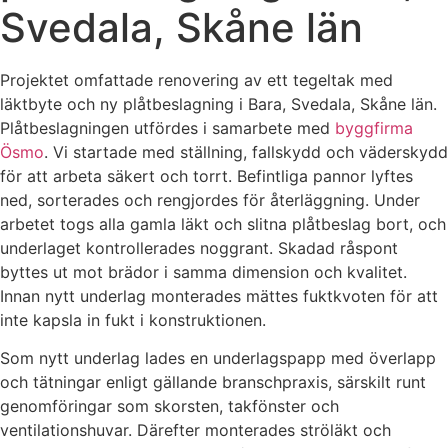
Svedala, Skåne län
Projektet omfattade renovering av ett tegeltak med
läktbyte och ny plåtbeslagning i Bara, Svedala, Skåne län.
Plåtbeslagningen utfördes i samarbete med
byggfirma
Ösmo
. Vi startade med ställning, fallskydd och väderskydd
för att arbeta säkert och torrt. Befintliga pannor lyftes
ned, sorterades och rengjordes för återläggning. Under
arbetet togs alla gamla läkt och slitna plåtbeslag bort, och
underlaget kontrollerades noggrant. Skadad råspont
byttes ut mot brädor i samma dimension och kvalitet.
Innan nytt underlag monterades mättes fuktkvoten för att
inte kapsla in fukt i konstruktionen.
Som nytt underlag lades en underlagspapp med överlapp
och tätningar enligt gällande branschpraxis, särskilt runt
genomföringar som skorsten, takfönster och
ventilationshuvar. Därefter monterades ströläkt och